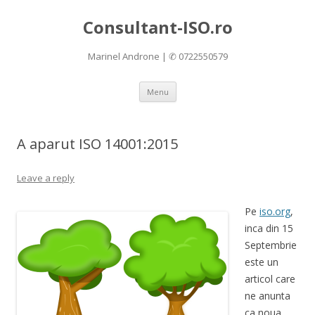
Consultant-ISO.ro
Marinel Androne | ✆ 0722550579
Skip
Menu
to
content
A aparut ISO 14001:2015
Leave a reply
Pe
iso.org
,
inca din 15
Septembrie
este un
articol care
ne anunta
ca noua