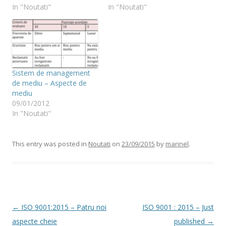
In "Noutati"
In "Noutati"
Sistem de management
de mediu – Aspecte de
mediu
09/01/2012
In "Noutati"
This entry was posted in
Noutati
on
23/09/2015
by
marinel
.
Post
←
ISO 9001:2015 – Patru noi
ISO 9001 : 2015 – Just
navigation
aspecte cheie
published
→