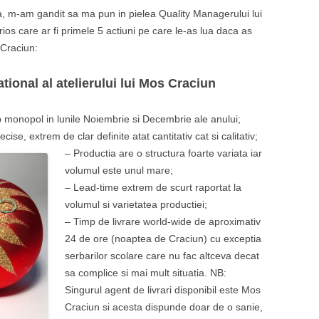
a, m-am gandit sa ma pun in pielea Quality Managerului lui
os care ar fi primele 5 actiuni pe care le-as lua daca as
 Craciun:
tional al atelierului lui Mos Craciun
tip monopol in lunile Noiembrie si Decembrie ale anului;
ecise, extrem de clar definite atat cantitativ cat si calitativ;
– Productia are o structura foarte variata iar
volumul este unul mare;
– Lead-time extrem de scurt raportat la
volumul si varietatea productiei;
– Timp de livrare world-wide de aproximativ
24 de ore (noaptea de Craciun) cu exceptia
serbarilor scolare care nu fac altceva decat
sa complice si mai mult situatia. NB:
Singurul agent de livrari disponibil este Mos
Craciun si acesta dispunde doar de o sanie,