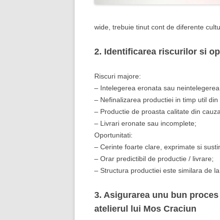
wide, trebuie tinut cont de diferente cultu
2. Identificarea riscurilor si o
Riscuri majore:
– Intelegerea eronata sau neintelegerea ce
– Nefinalizarea productiei in timp util din 
– Productie de proasta calitate din cauza
– Livrari eronate sau incomplete;
Oportunitati:
– Cerinte foarte clare, exprimate si susti
– Orar predictibil de productie / livrare;
– Structura productiei este similara de la a
3. Asigurarea unu bun proces
atelierul lui Mos Craciun