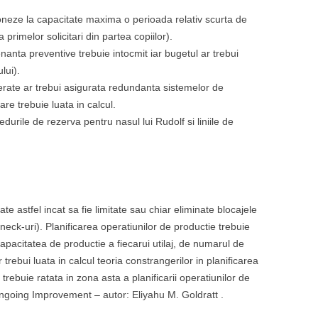
tioneze la capacitate maxima o perioada relativ scurta de
primelor solicitari din partea copiilor).
nta preventive trebuie intocmit iar bugetul ar trebui
lui).
rate ar trebui asigurata redundanta sistemelor de
tare trebuie luata in calcul.
edurile de rezerva pentru nasul lui Rudolf si liniile de
te astfel incat sa fie limitate sau chiar eliminate blocajele
neck-uri). Planificarea operatiunilor de productie trebuie
capacitatea de productie a fiecarui utilaj, de numarul de
r trebui luata in calcul teoria constrangerilor in planificarea
trebuie ratata in zona asta a planificarii operatiunilor de
ngoing Improvement – autor: Eliyahu M. Goldratt .