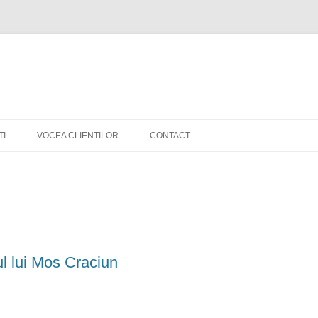
Skip
to
TI
VOCEA CLIENTILOR
CONTACT
content
ul lui Mos Craciun