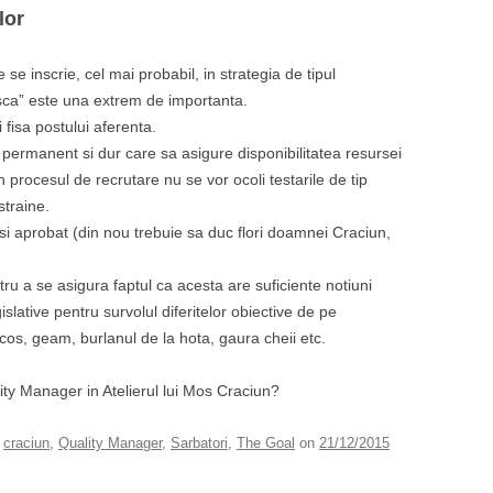
lor
 se inscrie, cel mai probabil, in strategia de tipul
asca” este una extrem de importanta.
i fisa postului aferenta.
 permanent si dur care sa asigure disponibilitatea resursei
n procesul de recrutare nu se vor ocoli testarile de tip
straine.
si aprobat (din nou trebuie sa duc flori doamnei Craciun,
tru a se asigura faptul ca acesta are suficiente notiuni
gislative pentru survolul diferitelor obiective de pe
cos, geam, burlanul de la hota, gaura cheii etc.
lity Manager in Atelierul lui Mos Craciun?
d
craciun
,
Quality Manager
,
Sarbatori
,
The Goal
on
21/12/2015