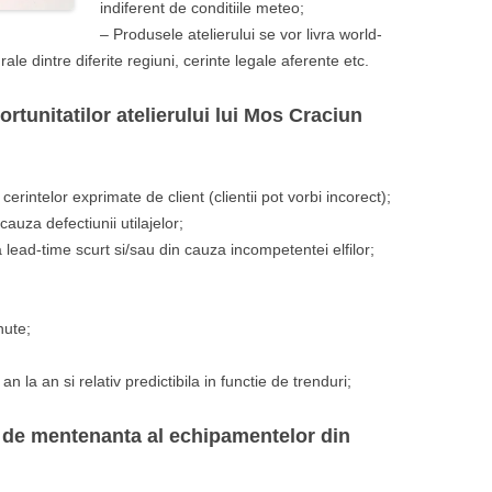
indiferent de conditiile meteo;
– Produsele atelierului se vor livra world-
rale dintre diferite regiuni, cerinte legale aferente etc.
portunitatilor atelierului lui Mos Craciun
rintelor exprimate de client (clientii pot vorbi incorect);
cauza defectiunii utilajelor;
 lead-time scurt si/sau din cauza incompetentei elfilor;
nute;
n la an si relativ predictibila in functie de trenduri;
 de mentenanta al echipamentelor din