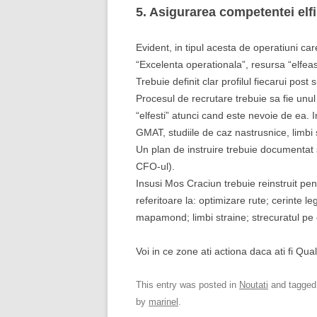
5. Asigurarea competentei elfi
Evident, in tipul acesta de operatiuni care
“Excelenta operationala”, resursa “elfe
Trebuie definit clar profilul fiecarui post s
Procesul de recrutare trebuie sa fie unul
“elfesti” atunci cand este nevoie de ea. I
GMAT, studiile de caz nastrusnice, limbi 
Un plan de instruire trebuie documentat 
CFO-ul).
Insusi Mos Craciun trebuie reinstruit pen
referitoare la: optimizare rute; cerinte le
mapamond; limbi straine; strecuratul pe 
Voi in ce zone ati actiona daca ati fi Qua
This entry was posted in
Noutati
and tagge
by
marinel
.