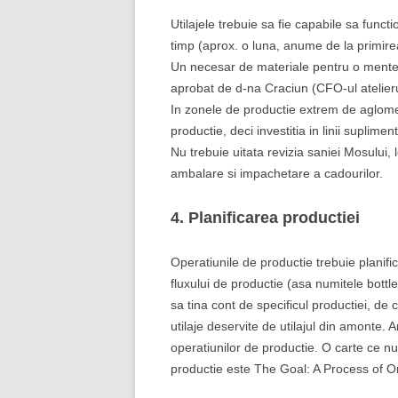
Utilajele trebuie sa fie capabile sa func
timp (aprox. o luna, anume de la primirea 
Un necesar de materiale pentru o mentena
aprobat de d-na Craciun (CFO-ul atelieru
In zonele de productie extrem de aglome
productie, deci investitia in linii suplimen
Nu trebuie uitata revizia saniei Mosului, l
ambalare si impachetare a cadourilor.
4. Planificarea productiei
Operatiunile de productie trebuie planifica
fluxului de productie (asa numitele bottle
sa tina cont de specificul productiei, de 
utilaje deservite de utilajul din amonte. A
operatiunilor de productie. O carte ce nu 
productie este The Goal: A Process of O