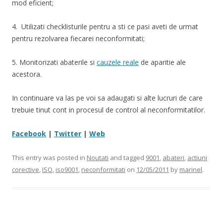
mod eficient;
4. Utilizati checklisturile pentru a sti ce pasi aveti de urmat
pentru rezolvarea fiecarei neconformitati;
5. Monitorizati abaterile si
cauzele reale
de aparitie ale
acestora.
In continuare va las pe voi sa adaugati si alte lucruri de care
trebuie tinut cont in procesul de control al neconformitatilor.
Facebook
|
Twitter
|
Web
This entry was posted in
Noutati
and tagged
9001
,
abateri
,
actiuni
corective
,
ISO
,
iso9001
,
neconformitati
on
12/05/2011
by
marinel
.