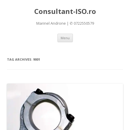
Consultant-ISO.ro
Marinel Androne | ✆ 0722550579
Skip
Menu
to
content
TAG ARCHIVES:
9001