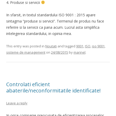
4. Produse si servicii
In sfarsit, in textul standardului ISO 9001 : 2015 apare
sintagma “produse si servicii”. Termenul de produs nu face
referire si la servicii ca pana acum. Lucrul asta simplifica
intelegerea standardului, in opinia mea.
This entry was posted in
Noutati
and tagged
9001
,
ISO
,
iso 9001
,
sisteme de management
on
24/08/2015
by
marinel
.
Controlati eficient
abaterile/neconformitatile identificate!
Leave a reply
In orice companie preocupata de eficientizarea proceselor,