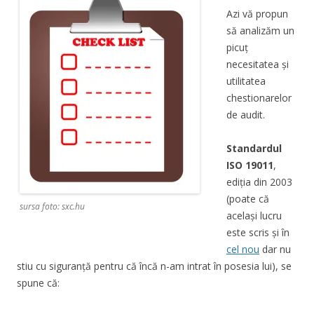
Azi vă propun
să analizăm un
picuț
necesitatea și
utilitatea
chestionarelor
de audit.
Standardul
ISO 19011
,
ediția din 2003
(poate că
sursa foto: sxc.hu
același lucru
este scris și în
cel nou
dar nu
stiu cu siguranță pentru că încă n-am intrat în posesia lui), se
spune că: