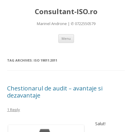
Consultant-ISO.ro
Marinel Androne | ✆ 0722550579
Skip
Menu
to
content
TAG ARCHIVES:
ISO 19011:2011
Chestionarul de audit – avantaje si
dezavantaje
1 Reply
Salut!