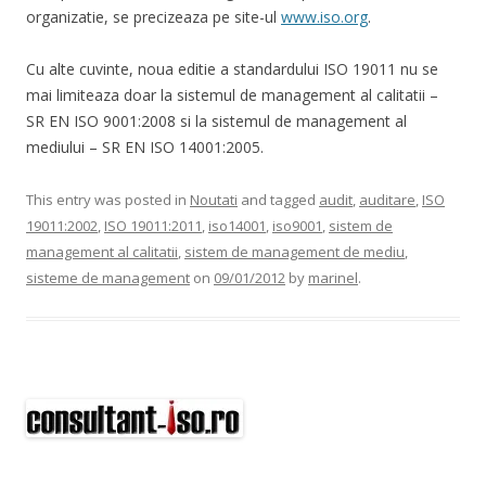
organizatie, se precizeaza pe site-ul
www.iso.org
.
Cu alte cuvinte, noua editie a standardului ISO 19011 nu se
mai limiteaza doar la sistemul de management al calitatii –
SR EN ISO 9001:2008 si la sistemul de management al
mediului – SR EN ISO 14001:2005.
This entry was posted in
Noutati
and tagged
audit
,
auditare
,
ISO
19011:2002
,
ISO 19011:2011
,
iso14001
,
iso9001
,
sistem de
management al calitatii
,
sistem de management de mediu
,
sisteme de management
on
09/01/2012
by
marinel
.