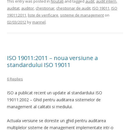
This entry was posted in
Noutati
and tagged
audit
,
audit intern
,
auditat
,
auditor
,
chestionar
,
chestionar de audit
,
ISO 19011
,
ISO
19011:2011
,
liste de verificare
,
sisteme de management
on
02/03/2012
by
marinel
.
ISO 19011:2011 – noua versiune a
standardului ISO 19011
6 Replies
ISO a publicat recent un update al standardului ISO
19011:2002 – Ghid pentru auditarea sistemelor de
management al calitatii si mediului.
Actuala versiune se doreste un ghid pentru auditarea
multiplelor sisteme de management implementate intr-o