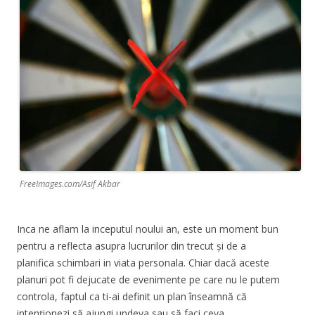
FreeImages.com/Asif Akbar
Inca ne aflam la inceputul noului an, este un moment bun
pentru a reflecta asupra lucrurilor din trecut și de a
planifica schimbari in viata personala. Chiar dacă aceste
planuri pot fi dejucate de evenimente pe care nu le putem
controla, faptul ca ti-ai definit un plan înseamnă că
intenționezi să ajungi undeva sau să faci ceva.