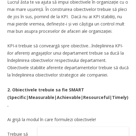
Lucrul ăsta te va ajuta să impui obiectivele în organizație cu o
mai mare ușurință. În construirea obiectivelor trebuie să pleci
de jos în sus, pornind de la KPI. Dacă nu ai KPI stabiliți, nu
mai pierde vremea, definește-i și vei câștiga un control mult
mai bun asupra proceselor de afaceri ale organizației.
KPI-ii trebuie să conveargă spre obiective…îndeplinirea KPI-
ilor aferenți angajaților unui departament trebuie sa ducă la
îndeplinirea obiectivelor respectivului departament.
Obiectivele stabilite aferente departamentelor trebuie să ducă
la îndeplinirea obiectivelor strategice ale companiei.
2. Obiectivele trebuie sa fie SMART
(
S
pecific|
M
easurable|
A
chievable|
R
esourceful|
T
imely)
.
Ai grijă la modul în care formulezi obiectivele!
Trebuie să