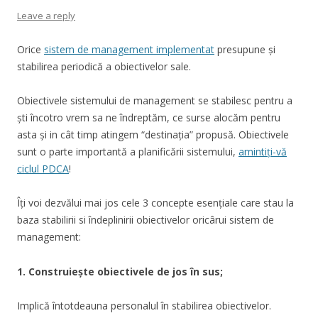
Leave a reply
Orice
sistem de management implementat
presupune și
stabilirea periodică a obiectivelor sale.
Obiectivele sistemului de management se stabilesc pentru a
ști încotro vrem sa ne îndreptăm, ce surse alocăm pentru
asta și in cât timp atingem “destinația” propusă. Obiectivele
sunt o parte importantă a planificării sistemului,
amintiți-vă
ciclul PDCA
!
Îți voi dezvălui mai jos cele 3 concepte esențiale care stau la
baza stabilirii si îndeplinirii obiectivelor oricârui sistem de
management:
1. Construiește obiectivele de jos în sus;
Implică întotdeauna personalul în stabilirea obiectivelor.