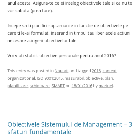
anul acesta. Asigura-te ce ei inteleg obiectivele tale si ca nu te
vor sabota (prea tare).
Incepe sa-ti planifici saptamanile in functie de obiectivele pe
care ti le-ai formulat, inserand in timpul tau liber acele actiuni
necesare atingerii obiectivelor tale.
Voi v-ati stabilit obiective personale pentru anul 2016?
This entry was posted in
Noutati
and tagged
2016
,
context
organizational
,
ISO 9001:2015
,
masurabil
,
obiective
,
plan
,
planificare
,
schimbare
,
SMART
on
18/01/2016
by
marinel
.
Obiectivele Sistemului de Management – 3
sfaturi fundamentale