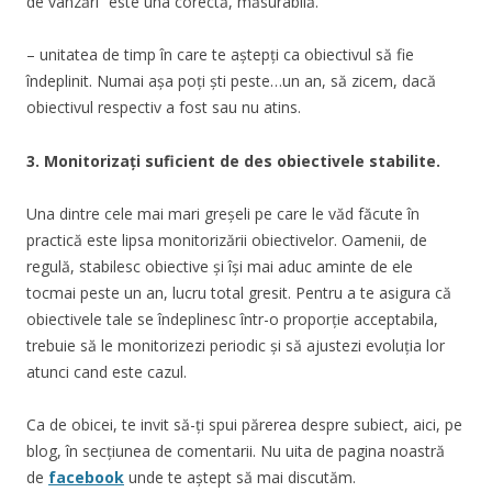
de vânzări” este una corectă, măsurabilă.
– unitatea de timp în care te aștepți ca obiectivul să fie
îndeplinit. Numai așa poți ști peste…un an, să zicem, dacă
obiectivul respectiv a fost sau nu atins.
3. Monitorizați suficient de des obiectivele stabilite.
Una dintre cele mai mari greșeli pe care le văd făcute în
practică este lipsa monitorizării obiectivelor. Oamenii, de
regulă, stabilesc obiective și își mai aduc aminte de ele
tocmai peste un an, lucru total gresit. Pentru a te asigura că
obiectivele tale se îndeplinesc într-o proporție acceptabila,
trebuie să le monitorizezi periodic și să ajustezi evoluția lor
atunci cand este cazul.
Ca de obicei, te invit să-ți spui părerea despre subiect, aici, pe
blog, în secțiunea de comentarii. Nu uita de pagina noastră
de
facebook
unde te aștept să mai discutăm.