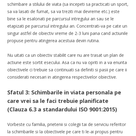
schimbare a stilului de viata (sa incepeti sa practicati un sport,
sa va lasati de fumat, sa va treziti mai devreme etc.) este
bine sa le esalonati pe parcursul intregului an sau se le
etapizati pe parcursul intregului an. Concentrati-va pe cate un
singur astfel de obiectiv vreme de 2-3 luni pana cand actiunile
propuse pentru atingerea acestuia devin rutina.
Nu uitati ca un obiectiv stabilit care nu are trasat un plan de
actiune este sortit esecului. Asa ca nu va opriti in a va enunta
obiectivele ci trebuie sa continuati sa definiti si pasii pe care ii
considerati necesari in atingerea respectivelor obiective.
Sfatul 3: Schimbarile in viata personala pe
care vrei sa le faci trebuie planificate
(Clauza 6.3 a standardului ISO 9001:2015)
Vorbeste cu familia, prietenii si colegii tai de serviciu referitor
la schimbarile si la obiectivele pe care ti le-ai propus pentru